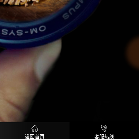
返回首页
客服热线