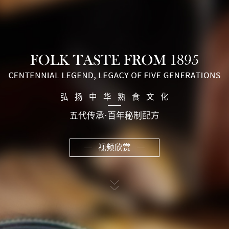
弘 扬 中 华 熟 食 文 化
五代传承·百年秘制配方
视频欣赏